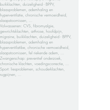
buikklachten, duizeligheid - BPPV,
blaasproblemen, ademhaling en
hyperventilatie, chronische vermoeidheid,
slaapstoornissen, ...
Volwassenen: CVS, fibromyalgie,
gewrichtsklachten, arthrose, hoofdpijn,
migraine, buikklachten, duizeligheid - BPPV,
blaasproblemen, ademhaling en
hyperventilatibe, chronische vermoeidheid,
slaapstoornissen, fel riekende adem, ...
Zwangerschap: preventief onderzoek,
chronische klachten, voedingscorrectie, ...
Sport: liesproblemen, schouderklachten,
rugpijnen, ...