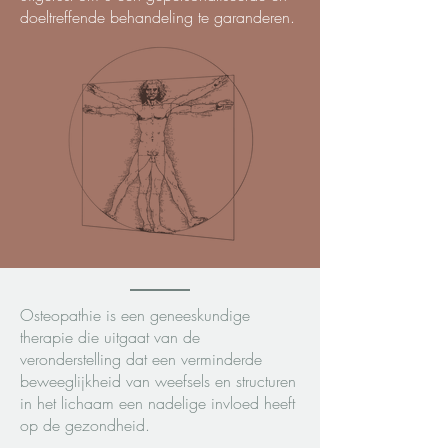
doeltreffende behandeling te garanderen.
Osteopathie is een geneeskundige
therapie die uitgaat van de
veronderstelling dat een verminderde
beweeglijkheid van weefsels en structuren
in het lichaam een nadelige invloed heeft
op de gezondheid.